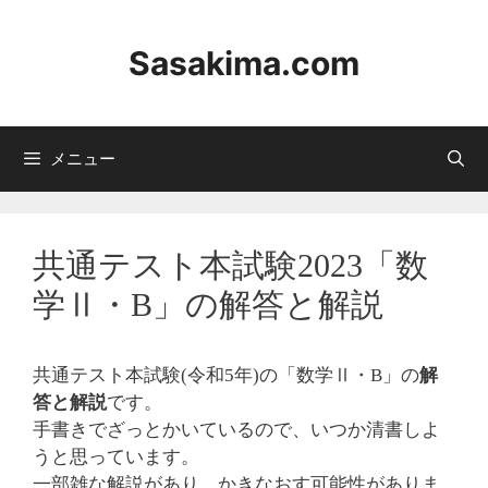
コ
ン
Sasakima.com
テ
ン
ツ
へ
メニュー
ス
キ
ッ
プ
共通テスト本試験2023「数
学Ⅱ・B」の解答と解説
共通テスト本試験(令和5年)の「数学Ⅱ・B」の
解
答と解説
です。
手書きでざっとかいているので、いつか清書しよ
うと思っています。
一部雑な解説があり、かきなおす可能性がありま