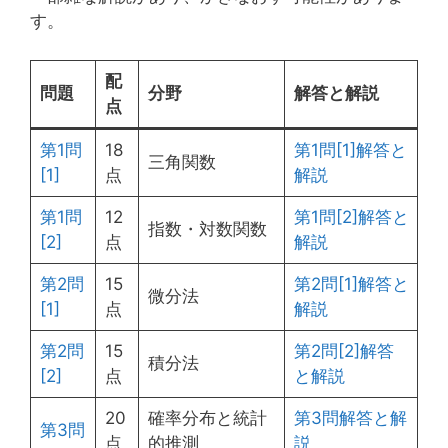
す。
配
問題
分野
解答と解説
点
第1問
18
第1問[1]解答と
三角関数
[1]
点
解説
第1問
12
第1問[2]
解答と
指数・対数関数
[2]
点
解説
第2問
15
第2問[1]解答と
微分法
[1]
点
解説
第2問
15
第2問[2]解答
積分法
[2]
点
と解説
20
確率分布と統計
第3問解答と解
第3問
点
的推測
説