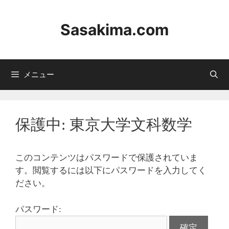
コ
ン
Sasakima.com
テ
ン
ツ
へ
メニュー
ス
キ
ッ
プ
保護中: 東京大学文科数学
このコンテンツはパスワードで保護されていま
す。閲覧するには以下にパスワードを入力してく
ださい。
パスワード: